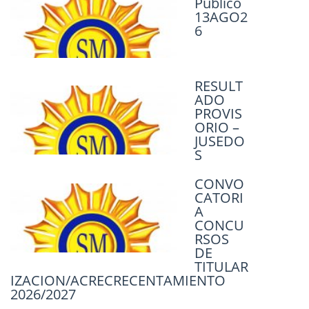
Mayo de 2026
Público
13AGO2
4 mayo, 2026
6
ACTO PÚBLICO
16 abril, 2026
RESULT
Convocatorias Docentes para cubrir
ADO
Horas y Cargos Suplentes, para los
PROVIS
Ciclos Lectivos 2027-2029.
ORIO –
JUSEDO
14 abril, 2026
S
ACTO PÚBLICO – EL 07 DE ABRIL DE
CONVO
2026 / 08:00HS – COBERTURA DE
CATORI
HORAS SUPLENTES.
A
CONCU
3 abril, 2026
RSOS
DE
TITULAR
IZACION/ACRECRECENTAMIENTO
2026/2027