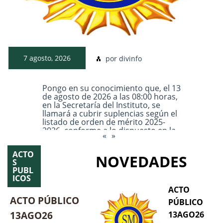
7 agosto, 2026
divinfo
Pongo en su conocimiento que, el 13
de agosto de 2026 a las 08:00 horas,
en la Secretaría del Instituto, se
llamará a cubrir suplencias según el
listado de orden de mérito 2025-
2026, conforme a lo dispuesto en la
«
»
RESOL-2025-712-APN-MD, para los
Cargos/Horas detalladas en el Anexo
Leer más
ACTO
I: • UN (01) CARGO PRECEPTOR –
NOVEDADES
S
SUPLENTE […]
PUBL
ICOS
ACTO
ACTO PÚBLICO
PÚBLICO
13AGO26
13AGO26