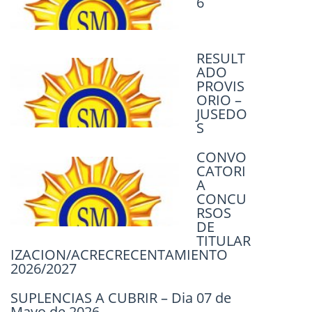
6
Convocatorias Docentes para cubrir
Horas y Cargos Suplentes, para los
Ciclos Lectivos 2027-2029.
RESULT
14 abril, 2026
ADO
ACTO PÚBLICO – EL 07 DE ABRIL DE
PROVIS
2026 / 08:00HS – COBERTURA DE
ORIO –
HORAS SUPLENTES.
JUSEDO
S
3 abril, 2026
CONVO
ACTO
CATORI
PÚBLIC
A
O
CONCU
RSOS
DE
TITULAR
IZACION/ACRECRECENTAMIENTO
2026/2027
SUPLENCIAS A CUBRIR – Dia 07 de
Mayo de 2026