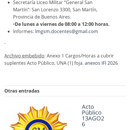
Secretaría Liceo Militar “General San
Martín”: San Lorenzo 3300, San Martín,
Provincia de Buenos Aires.
•
De lunes a viernes de 08:00 a 12:00 horas.
Informes:
lmgsm.docentes@gmail.com
Archivo embebido
: Anexo 1 Cargos/Horas a cubrir
suplentes Acto Público, UNA (1) foja.
anexos IFI 2026
Otras entradas
ACTO PÚBLICO
Acto
Público
16 abril, 2026
13AGO2
6
Convocatorias Docentes para cubrir