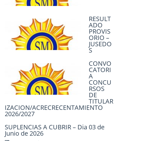
Horas y Cargos Suplentes, para los
Ciclos Lectivos 2027-2029.
RESULT
14 abril, 2026
ADO
ACTO PÚBLICO – EL 07 DE ABRIL DE
PROVIS
2026 / 08:00HS – COBERTURA DE
ORIO –
HORAS SUPLENTES.
JUSEDO
S
3 abril, 2026
CONVO
ACTO
CATORI
PÚBLIC
A
O
CONCU
RSOS
DE
TITULAR
IZACION/ACRECRECENTAMIENTO
2026/2027
SUPLENCIAS A CUBRIR – Dia 03 de
Junio de 2026