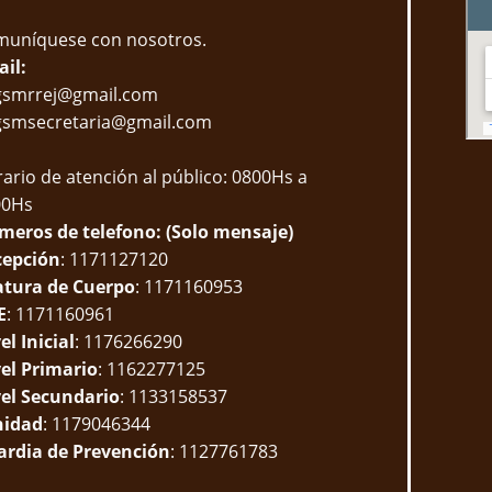
uníquese con nosotros.
il:
gsmrrej@gmail.com
gsmsecretaria@gmail.com
ario de atención al público: 0800Hs a
00Hs
eros de telefono: (Solo mensaje)
cepción
: 1171127120
atura de Cuerpo
: 1171160953
E
: 1171160961
el Inicial
: 1176266290
el Primario
: 1162277125
el Secundario
: 1133158537
nidad
: 1179046344
rdia de Prevención
: 1127761783