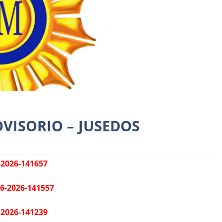
Actos Públicos
Destacadas
Novedades
VISORIO – JUSEDOS
 more
2026-141657
6-2026-141557
2026-141239