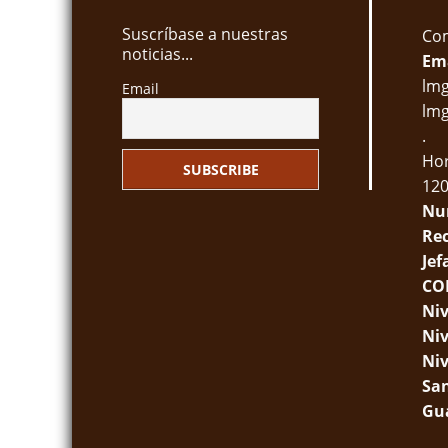
Suscríbase a nuestras
Com
noticias...
Ema
lm
Email
lm
.
Hor
12
Num
Re
Jef
CO
Niv
Niv
Niv
Sa
Gua