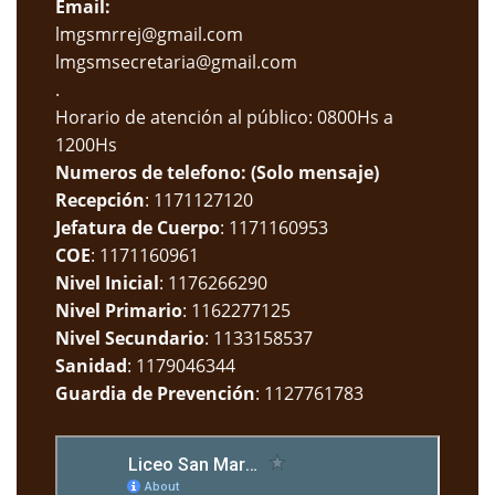
Email:
lmgsmrrej@gmail.com
lmgsmsecretaria@gmail.com
.
Horario de atención al público: 0800Hs a
1200Hs
Numeros de telefono: (Solo mensaje)
Recepción
: 1171127120
Jefatura de Cuerpo
: 1171160953
COE
: 1171160961
Nivel Inicial
: 1176266290
Nivel Primario
: 1162277125
Nivel Secundario
: 1133158537
Sanidad
: 1179046344
Guardia de Prevención
: 1127761783