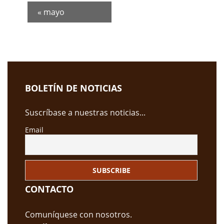
y
d
v
«
mayo
e
i
E
s
v
t
e
a
n
s
BOLETÍN DE NOTICIAS
t
d
o
e
Suscríbase a nuestras noticias...
s
E
Email
v
e
n
t
o
CONTACTO
s
Comuníquese con nosotros.