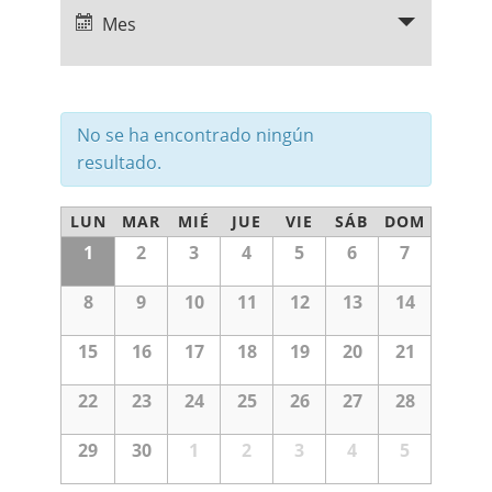
a
g
Mes
v
a
e
g
c
a
c
i
i
ó
ó
No se ha encontrado ningún
n
n
resultado.
d
e
d
v
C
e
i
LUN
MAR
MIÉ
JUE
VIE
SÁB
DOM
s
a
Calendario
b
1
2
3
4
5
6
7
t
de
Eventos
l
a
ú
s
e
8
9
10
11
12
13
14
s
d
e
n
q
E
15
16
17
18
19
20
21
d
v
u
e
a
n
e
22
23
24
25
26
27
28
t
r
d
o
i
29
30
1
2
3
4
5
a
o